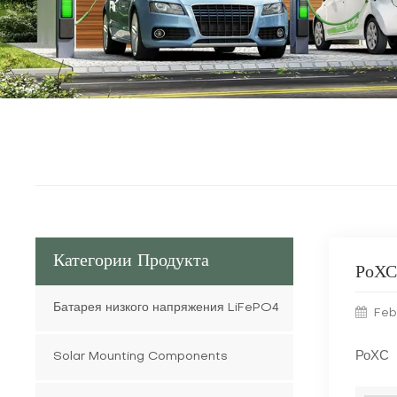
Категории Продукта
РоХС
Батарея низкого напряжения LiFePO4
Feb
РоХС
Solar Mounting Components