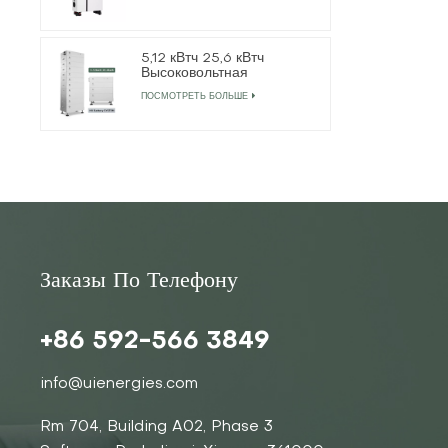
солнечным инвертором
5,12 кВтч 25,6 кВтч
Высоковольтная
многоярусная литиевая
ПОСМОТРЕТЬ БОЛЬШЕ
батарея
Заказы По Телефону
+86 592-566 3849
info@uienergies.com
Rm 704, Building A02, Phase 3