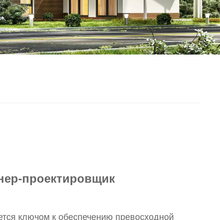
нер-проектировщик
ется ключом к обеспечению превосходной